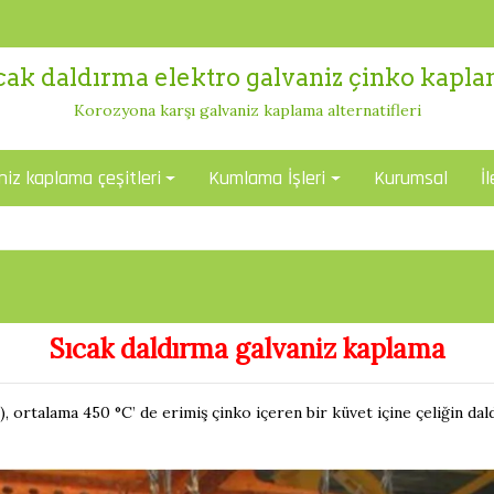
cak daldırma elektro galvaniz çinko kapl
Korozyona karşı galvaniz kaplama alternatifleri
niz kaplama çeşitleri
Kumlama İşleri
Kurumsal
İ
Sıcak daldırma galvaniz kaplama
, ortalama 450 °C’ de erimiş çinko içeren bir küvet içine çeliğin dald