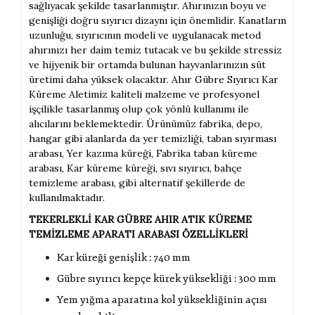
sağlıyacak şekilde tasarlanmıştır. Ahırınızın boyu ve
genişliği doğru sıyırıcı dizaynı için önemlidir. Kanatların
uzunluğu, sıyırıcının modeli ve uygulanacak metod
ahırınızı her daim temiz tutacak ve bu şekilde stressiz
ve hijyenik bir ortamda bulunan hayvanlarınızın süt
üretimi daha yüksek olacaktır. Ahır Gübre Sıyırıcı Kar
Küreme Aletimiz kaliteli malzeme ve profesyonel
işçilikle tasarlanmış olup çok yönlü kullanımı ile
alıcılarını beklemektedir. Ürünümüz fabrika, depo,
hangar gibi alanlarda da yer temizliği, taban sıyırması
arabası, Yer kazıma küreği, Fabrika taban küreme
arabası, Kar küreme küreği, sıvı sıyırıcı, bahçe
temizleme arabası, gibi alternatif şekillerde de
kullanılmaktadır.
TEKERLEKLİ KAR GÜBRE AHIR ATIK KÜREME
TEMİZLEME APARATI ARABASI ÖZELLİKLERİ
Kar küreği genişlik : 740 mm
Gübre sıyırıcı kepçe kürek yüksekliği : 300 mm
Yem yığma aparatına kol yüksekliğinin açısı