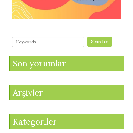
Search »
Son yorumlar
Arşivler
Kategoriler