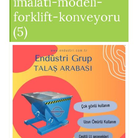
imalati-modeli-
forklift-konveyoru
(5)