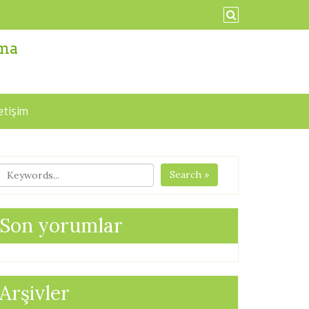
ama
letişim
Search »
Son yorumlar
Arşivler