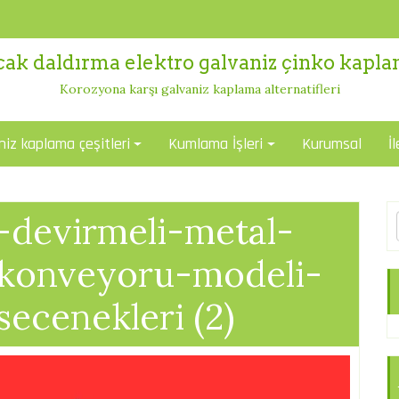
cak daldırma elektro galvaniz çinko kapl
Korozyona karşı galvaniz kaplama alternatifleri
niz kaplama çeşitleri
Kumlama İşleri
Kurumsal
İ
-devirmeli-metal-
i-konveyoru-modeli-
-secenekleri (2)