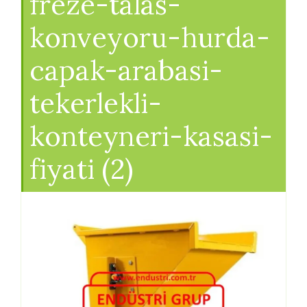
freze-talas-
konveyoru-hurda-
capak-arabasi-
tekerlekli-
konteyneri-kasasi-
fiyati (2)