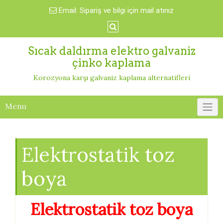
Skip
Email:
Sipariş ve bilgi için mail atınız
to
content
Sıcak daldırma elektro galvaniz
çinko kaplama
Korozyona karşı galvaniz kaplama alternatifleri
Menu
Elektrostatik toz
boya
Elektrostatik toz boya