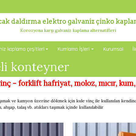
cak daldırma elektro galvaniz çinko kapl
Korozyona karşı galvaniz kaplama alternatifleri
niz kaplama çeşitleri
Kumlama İşleri
Kurumsal
İ
li konteyner
inç - forklift hafriyat, moloz, mıcır, ku
taşımak ve kamyon üzerine dökmek için kule vinç ile kullanılan kendind
hşap, talaş vb. atıkları taşımak içinde kullanılabilir