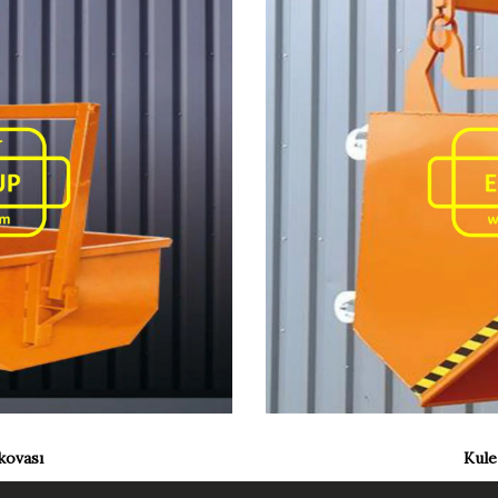
kovası
Kule