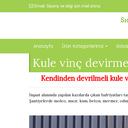
Skip
Email:
Sipariş ve bilgi için mail atınız
to
content
Sı
Anasayfa
Ürün Kategorilerimiz
Galva
Kule vinç devirme
Kendinden devrilmeli kule v
İnşaat alanında yapılan kazılarda çıkan hafriyatları 
Şantiyelerde moloz, mıcır, kum, beton, mermer, odun, a