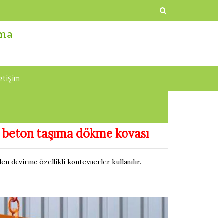
ama
letişim
m, beton taşıma dökme kovası
en devirme özellikli konteynerler kullanılır.