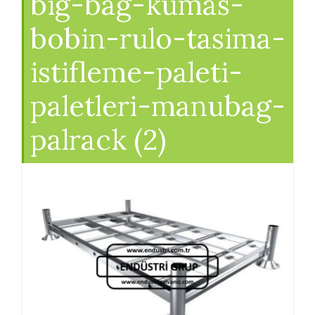
big-bag-kumas-
bobin-rulo-tasima-
istifleme-paleti-
paletleri-manubag-
palrack (2)