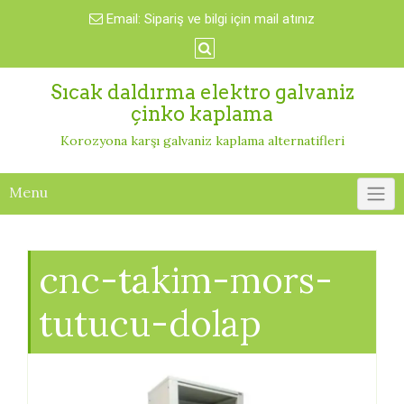
Skip
Email:
Sipariş ve bilgi için mail atınız
to
content
Sıcak daldırma elektro galvaniz
çinko kaplama
Korozyona karşı galvaniz kaplama alternatifleri
Menu
cnc-takim-mors-
tutucu-dolap